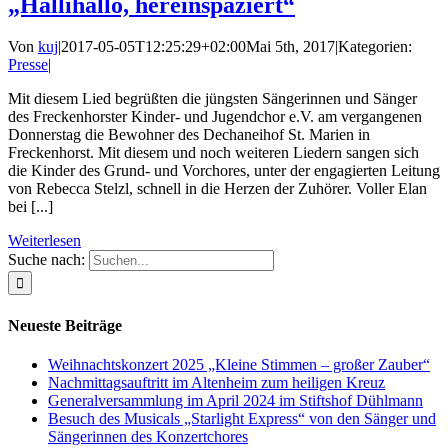
„Hallihallo, hereinspaziert“
Von
kuj
|
2017-05-05T12:25:29+02:00
Mai 5th, 2017
|
Kategorien:
Presse
|
Mit diesem Lied begrüßten die jüngsten Sängerinnen und Sänger
des Freckenhorster Kinder- und Jugendchor e.V. am vergangenen
Donnerstag die Bewohner des Dechaneihof St. Marien in
Freckenhorst. Mit diesem und noch weiteren Liedern sangen sich
die Kinder des Grund- und Vorchores, unter der engagierten Leitung
von Rebecca Stelzl, schnell in die Herzen der Zuhörer. Voller Elan
bei [...]
Weiterlesen
Suche nach:
Neueste Beiträge
Weihnachtskonzert 2025 „Kleine Stimmen – großer Zauber“
Nachmittagsauftritt im Altenheim zum heiligen Kreuz
Generalversammlung im April 2024 im Stiftshof Dühlmann
Besuch des Musicals „Starlight Express“ von den Sänger und
Sängerinnen des Konzertchores