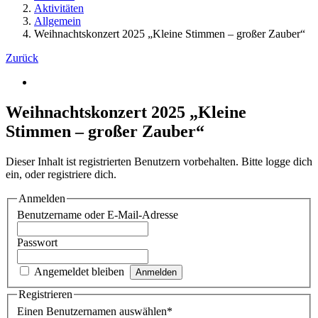
Aktivitäten
Allgemein
Weihnachtskonzert 2025 „Kleine Stimmen – großer Zauber“
Zurück
Zeige
grösseres
Bild
Weihnachtskonzert 2025 „Kleine
Stimmen – großer Zauber“
Dieser Inhalt ist registrierten Benutzern vorbehalten. Bitte logge dich
ein, oder registriere dich.
Anmelden
Benutzername oder E-Mail-Adresse
Passwort
Angemeldet bleiben
Registrieren
Einen Benutzernamen auswählen
*