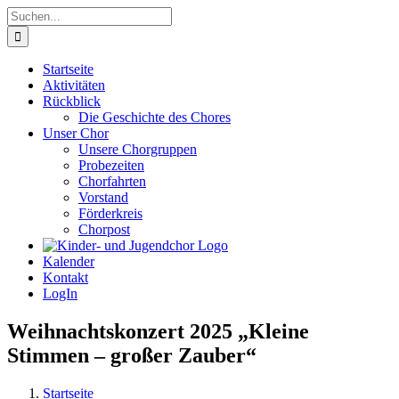
Zum
Suche
Inhalt
nach:
springen
Startseite
Aktivitäten
Rückblick
Die Geschichte des Chores
Unser Chor
Unsere Chorgruppen
Probezeiten
Chorfahrten
Vorstand
Förderkreis
Chorpost
Kalender
Kontakt
LogIn
Weihnachtskonzert 2025 „Kleine
Stimmen – großer Zauber“
Startseite