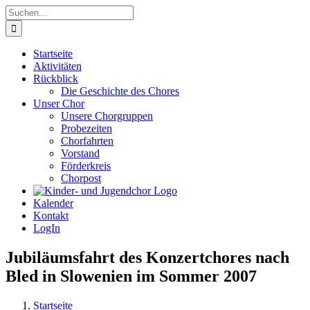
Zum
Suche
Inhalt
nach:
springen
Startseite
Aktivitäten
Rückblick
Die Geschichte des Chores
Unser Chor
Unsere Chorgruppen
Probezeiten
Chorfahrten
Vorstand
Förderkreis
Chorpost
Kalender
Kontakt
LogIn
Jubiläumsfahrt des Konzertchores nach
Bled in Slowenien im Sommer 2007
Startseite