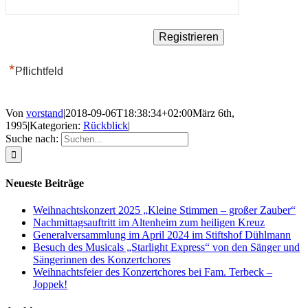
*
Pflichtfeld
Von
vorstand
|
2018-09-06T18:38:34+02:00
März 6th,
1995
|
Kategorien:
Rückblick
|
Suche nach:
Neueste Beiträge
Weihnachtskonzert 2025 „Kleine Stimmen – großer Zauber“
Nachmittagsauftritt im Altenheim zum heiligen Kreuz
Generalversammlung im April 2024 im Stiftshof Dühlmann
Besuch des Musicals „Starlight Express“ von den Sänger und
Sängerinnen des Konzertchores
Weihnachtsfeier des Konzertchores bei Fam. Terbeck –
Joppek!