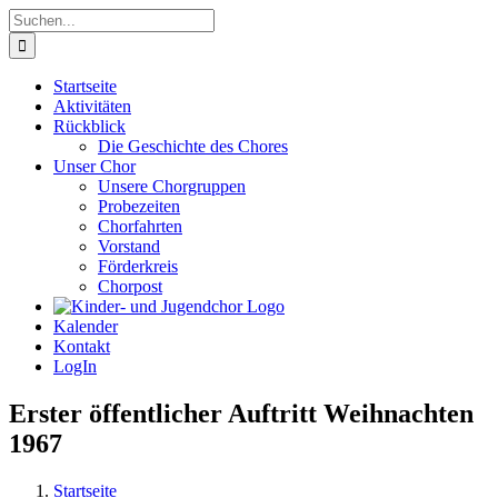
Zum
Suche
Inhalt
nach:
springen
Startseite
Aktivitäten
Rückblick
Die Geschichte des Chores
Unser Chor
Unsere Chorgruppen
Probezeiten
Chorfahrten
Vorstand
Förderkreis
Chorpost
Kalender
Kontakt
LogIn
Erster öffentlicher Auftritt Weihnachten
1967
Startseite