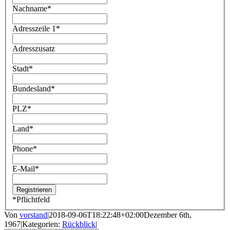
Nachname
*
Adresszeile 1
*
Adresszusatz
Stadt
*
Bundesland
*
PLZ
*
Land
*
Phone
*
E-Mail
*
*
Pflichtfeld
Von
vorstand
|
2018-09-06T18:22:48+02:00
Dezember 6th,
1967
|
Kategorien:
Rückblick
|