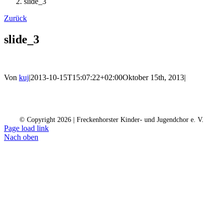
slide_3
Zurück
slide_3
Von
kuj
|
2013-10-15T15:07:22+02:00
Oktober 15th, 2013
|
Kontakt
Kalender
Datenschutz
Impressum
Spendenkonto
© Copyright
2026 | Freckenhorster Kinder- und Jugendchor e. V.
Page load link
Nach oben