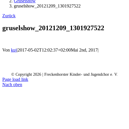
Gruselshow
gruselshow_20121209_1301927522
Zurück
gruselshow_20121209_1301927522
Von
kuj
|
2017-05-02T12:02:37+02:00
Mai 2nd, 2017
|
Kontakt
Kalender
Datenschutz
Impressum
Spendenkonto
© Copyright
2026 | Freckenhorster Kinder- und Jugendchor e. V.
Page load link
Nach oben