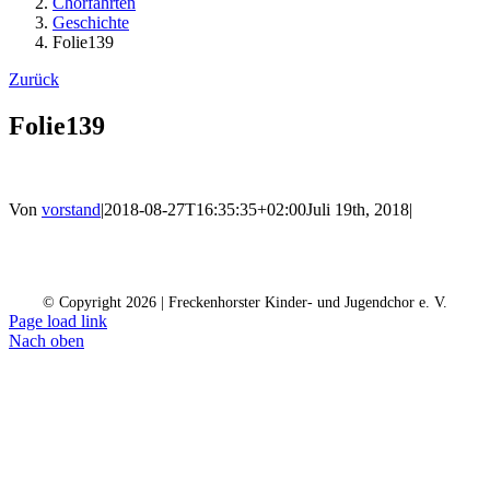
Chorfahrten
Geschichte
Folie139
Zurück
Folie139
Von
vorstand
|
2018-08-27T16:35:35+02:00
Juli 19th, 2018
|
Kontakt
Kalender
Datenschutz
Impressum
Spendenkonto
© Copyright
2026 | Freckenhorster Kinder- und Jugendchor e. V.
Page load link
Nach oben