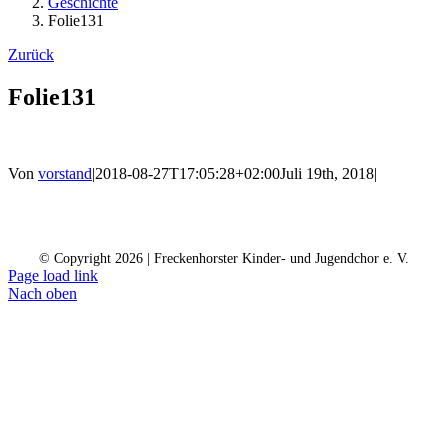
Geschichte
Folie131
Zurück
Folie131
Von
vorstand
|
2018-08-27T17:05:28+02:00
Juli 19th, 2018
|
Kontakt
Kalender
Datenschutz
Impressum
Spendenkonto
© Copyright
2026 | Freckenhorster Kinder- und Jugendchor e. V.
Page load link
Nach oben