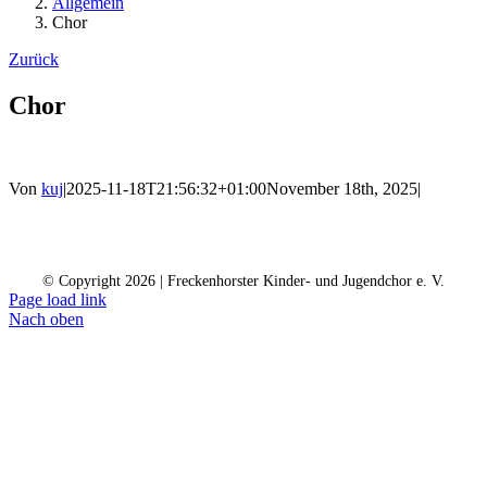
Allgemein
Chor
Zurück
Chor
Von
kuj
|
2025-11-18T21:56:32+01:00
November 18th, 2025
|
Kontakt
Kalender
Datenschutz
Impressum
Spendenkonto
© Copyright
2026 | Freckenhorster Kinder- und Jugendchor e. V.
Page load link
Nach oben