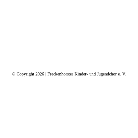
ntakt
Kalender
Datenschutz
Impressum
Spe
© Copyright
2026 | Freckenhorster Kinder- und Jugendchor e. V.