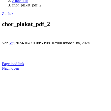
Allgemein
chor_plakat_pdf_2
Zurück
chor_plakat_pdf_2
Von
kuj
|
2024-10-09T08:59:08+02:00
Oktober 9th, 2024
|
Ko
Page load link
Nach oben