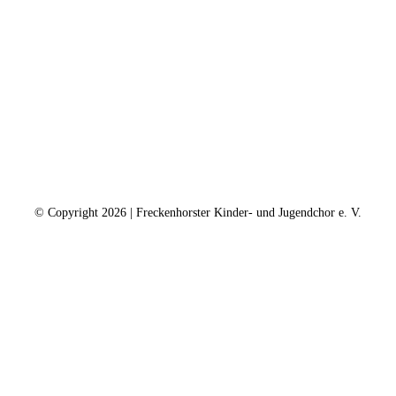
ntakt
Kalender
Datenschutz
Impressum
Spe
© Copyright
2026 | Freckenhorster Kinder- und Jugendchor e. V.