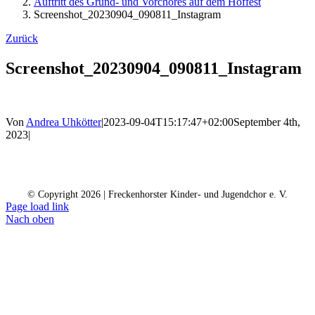
Auftritt des Grund- und Vorchores auf dem Hoffest
Screenshot_20230904_090811_Instagram
Zurück
Screenshot_20230904_090811_Instagram
Von
Andrea Uhkötter
|
2023-09-04T15:17:47+02:00
September 4th,
2023
|
Kontakt
Kalender
Datenschutz
Impressum
Spendenkonto
© Copyright
2026 | Freckenhorster Kinder- und Jugendchor e. V.
Page load link
Nach oben