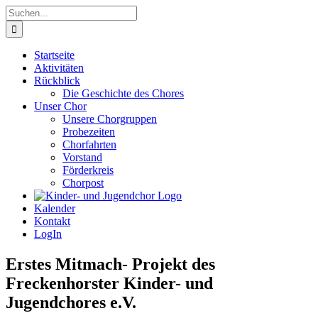
Zum
Suche
Inhalt
nach:
springen
Startseite
Aktivitäten
Rückblick
Die Geschichte des Chores
Unser Chor
Unsere Chorgruppen
Probezeiten
Chorfahrten
Vorstand
Förderkreis
Chorpost
Kalender
Kontakt
LogIn
Erstes Mitmach- Projekt des
Freckenhorster Kinder- und
Jugendchores e.V.