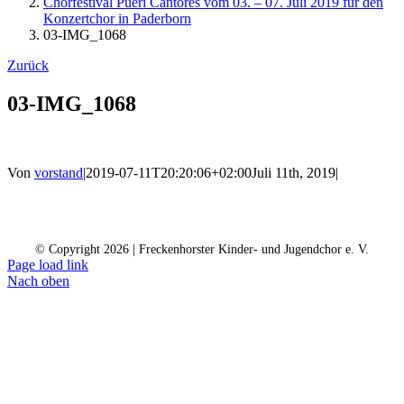
Chorfestival Pueri Cantores vom 03. – 07. Juli 2019 für den
Konzertchor in Paderborn
03-IMG_1068
Zurück
03-IMG_1068
Von
vorstand
|
2019-07-11T20:20:06+02:00
Juli 11th, 2019
|
Kontakt
Kalender
Datenschutz
Impressum
Spendenkonto
© Copyright
2026 | Freckenhorster Kinder- und Jugendchor e. V.
Page load link
Nach oben