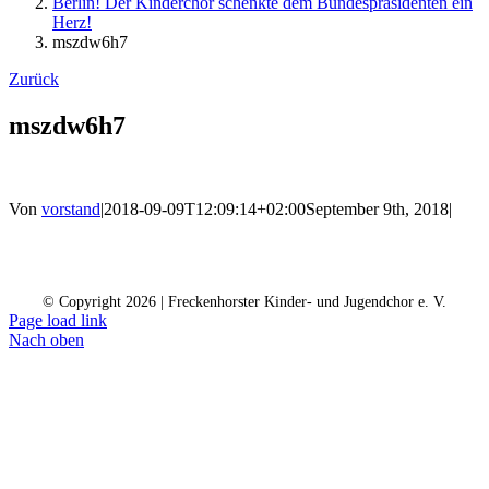
Berlin! Der Kinderchor schenkte dem Bundespräsidenten ein
Herz!
mszdw6h7
Zurück
mszdw6h7
Von
vorstand
|
2018-09-09T12:09:14+02:00
September 9th, 2018
|
Kontakt
Kalender
Datenschutz
Impressum
Spendenkonto
© Copyright
2026 | Freckenhorster Kinder- und Jugendchor e. V.
Page load link
Nach oben