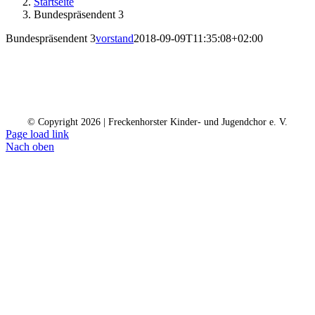
Startseite
Bundespräsendent 3
Bundespräsendent 3
vorstand
2018-09-09T11:35:08+02:00
Kontakt
Kalender
Datenschutz
Impressum
Spendenkonto
© Copyright
2026 | Freckenhorster Kinder- und Jugendchor e. V.
Page load link
Nach oben