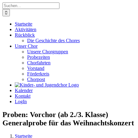
Zum
Suche
Inhalt
nach:
springen
Startseite
Aktivitäten
Rückblick
Die Geschichte des Chores
Unser Chor
Unsere Chorgruppen
Probezeiten
Chorfahrten
Vorstand
Förderkreis
Chorpost
Kalender
Kontakt
LogIn
Proben: Vorchor (ab 2./3. Klasse)
Generalprobe für das Weihnachtskonzert
Startseite