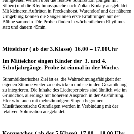
Fähigkeiten werden über die relative Solmisation (Singen mit
Silben) und die Rhythmussprache nach Zoltan Kodaly ausgebildet.
Mit kleineren Auftritten in Freckenhorst, Warendorf und der näheren
Umgebung können die SängerInnen erste Erfahrungen auf der
Bühne sammeln. Die Proben finden in wöchentlichem Rhythmus
statt und dauern 45min.
Mittelchor ( ab der 3.Klasse) 16.00 – 17.00Uhr
Im Mittelchor singen Kinder der 3. und 4.
Schuljahrgänge. Probe ist einmal in der Woche.
Stimmbildnerisches Ziel ist es, die Wahrnehmungsfähigkeit der
eigenen Stimme weiter zu entwickeln und sie in den Gesamtklang
zu integrieren. Die Inhalte des Liedrepertoires sind ähnlich wie im
Grundchor, allerdings mit höherem Anspruch in der Ausführung.
Hier wird auch mit mehrstimmigem Singen begonnen.
Musiktheoretische Grundlagen werden in Verbindung mit der
relativen Solmisation ausgebildet.
Konzertchor ( ab der 5.Klasse) 17.00 – 18.00 Uhr