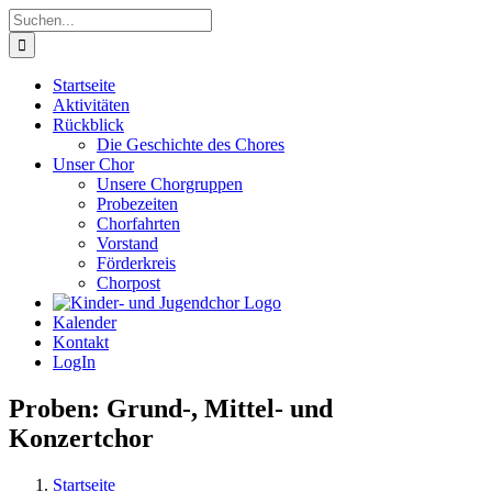
Zum
Suche
Inhalt
nach:
springen
Startseite
Aktivitäten
Rückblick
Die Geschichte des Chores
Unser Chor
Unsere Chorgruppen
Probezeiten
Chorfahrten
Vorstand
Förderkreis
Chorpost
Kalender
Kontakt
LogIn
Proben: Grund-, Mittel- und
Konzertchor
Startseite