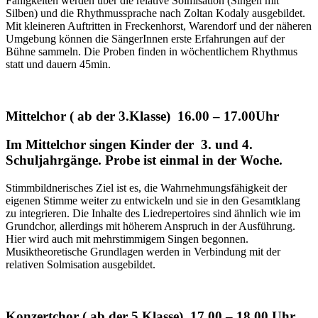
Fähigkeiten werden über die relative Solmisation (Singen mit
Silben) und die Rhythmussprache nach Zoltan Kodaly ausgebildet.
Mit kleineren Auftritten in Freckenhorst, Warendorf und der näheren
Umgebung können die SängerInnen erste Erfahrungen auf der
Bühne sammeln. Die Proben finden in wöchentlichem Rhythmus
statt und dauern 45min.
Mittelchor ( ab der 3.Klasse) 16.00 – 17.00Uhr
Im Mittelchor singen Kinder der 3. und 4.
Schuljahrgänge. Probe ist einmal in der Woche.
Stimmbildnerisches Ziel ist es, die Wahrnehmungsfähigkeit der
eigenen Stimme weiter zu entwickeln und sie in den Gesamtklang
zu integrieren. Die Inhalte des Liedrepertoires sind ähnlich wie im
Grundchor, allerdings mit höherem Anspruch in der Ausführung.
Hier wird auch mit mehrstimmigem Singen begonnen.
Musiktheoretische Grundlagen werden in Verbindung mit der
relativen Solmisation ausgebildet.
Konzertchor ( ab der 5.Klasse) 17.00 – 18.00 Uhr