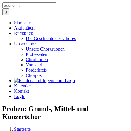
Zum
Suche
Inhalt
nach:
springen
Startseite
Aktivitäten
Rückblick
Die Geschichte des Chores
Unser Chor
Unsere Chorgruppen
Probezeiten
Chorfahrten
Vorstand
Förderkreis
Chorpost
Kalender
Kontakt
LogIn
Proben: Grund-, Mittel- und
Konzertchor
Startseite