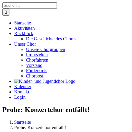
Zum
Suche
Inhalt
nach:
springen
Startseite
Aktivitäten
Rückblick
Die Geschichte des Chores
Unser Chor
Unsere Chorgruppen
Probezeiten
Chorfahrten
Vorstand
Förderkreis
Chorpost
Kalender
Kontakt
LogIn
Probe: Konzertchor entfällt!
Startseite
Probe: Konzertchor entfällt!