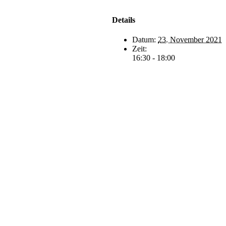
hutz
Impressum
nto
Details
Datum:
23. November 2021
Zeit:
16:30 - 18:00