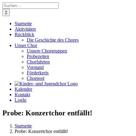
Zum
Suche
Inhalt
nach:
springen
Startseite
Aktivitäten
Rückblick
Die Geschichte des Chores
Unser Chor
Unsere Chorgruppen
Probezeiten
Chorfahrten
Vorstand
Förderkreis
Chorpost
Kalender
Kontakt
LogIn
Probe: Konzertchor entfällt!
Startseite
Probe: Konzertchor entfällt!