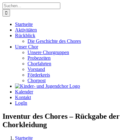
Zum
Suche
Inhalt
nach:
springen
Startseite
Aktivitäten
Rückblick
Die Geschichte des Chores
Unser Chor
Unsere Chorgruppen
Probezeiten
Chorfahrten
Vorstand
Förderkreis
Chorpost
Kalender
Kontakt
LogIn
Inventur des Chores – Rückgabe der
Chorkleidung
Startseite