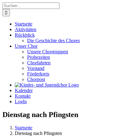
Zum
Suche
Inhalt
nach:
springen
Startseite
Aktivitäten
Rückblick
Die Geschichte des Chores
Unser Chor
Unsere Chorgruppen
Probezeiten
Chorfahrten
Vorstand
Förderkreis
Chorpost
Kalender
Kontakt
LogIn
Dienstag nach Pfingsten
Startseite
Dienstag nach Pfingsten