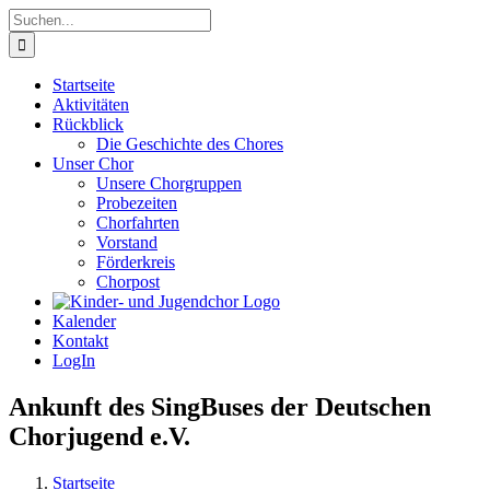
Zum
Suche
Inhalt
nach:
springen
Startseite
Aktivitäten
Rückblick
Die Geschichte des Chores
Unser Chor
Unsere Chorgruppen
Probezeiten
Chorfahrten
Vorstand
Förderkreis
Chorpost
Kalender
Kontakt
LogIn
Ankunft des SingBuses der Deutschen
Chorjugend e.V.
Startseite