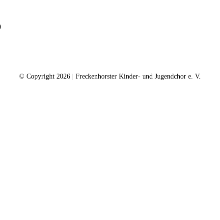
0
ntakt
Kalender
Datenschutz
Impressum
Spe
© Copyright
2026 | Freckenhorster Kinder- und Jugendchor e. V.