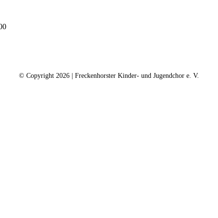
00
ntakt
Kalender
Datenschutz
Impressum
Spe
© Copyright
2026 | Freckenhorster Kinder- und Jugendchor e. V.