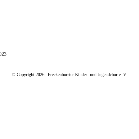
!
023
|
ntakt
Kalender
Datenschutz
Impressum
Spe
© Copyright
2026 | Freckenhorster Kinder- und Jugendchor e. V.