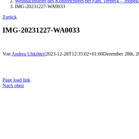
Weihnachtsfeier des Konzertchores bei Fam. Terbeck – Joppek
IMG-20231227-WA0033
Zurück
IMG-20231227-WA0033
Von
Andrea Uhkötter
|
2023-12-28T12:35:02+01:00
Dezember 28th, 2
Ko
Page load link
Nach oben