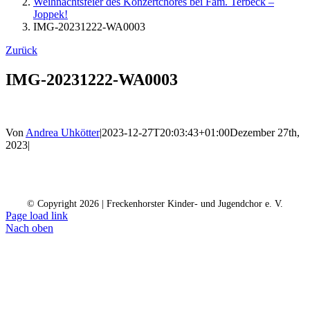
Weihnachtsfeier des Konzertchores bei Fam. Terbeck –
Joppek!
IMG-20231222-WA0003
Zurück
IMG-20231222-WA0003
Von
Andrea Uhkötter
|
2023-12-27T20:03:43+01:00
Dezember 27th,
2023
|
Kontakt
Kalender
Datenschutz
Impressum
Spendenkonto
© Copyright
2026 | Freckenhorster Kinder- und Jugendchor e. V.
Page load link
Nach oben