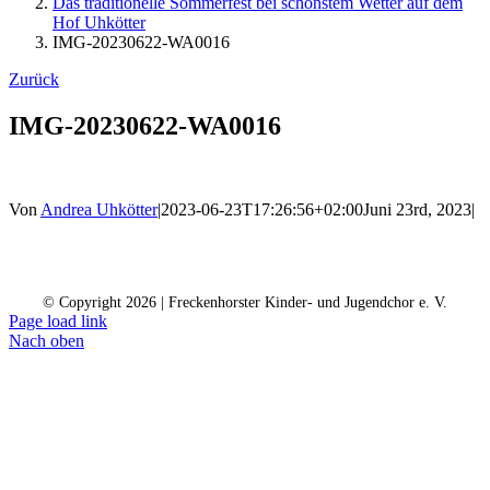
Das traditionelle Sommerfest bei schönstem Wetter auf dem
Hof Uhkötter
IMG-20230622-WA0016
Zurück
IMG-20230622-WA0016
Von
Andrea Uhkötter
|
2023-06-23T17:26:56+02:00
Juni 23rd, 2023
|
Kontakt
Kalender
Datenschutz
Impressum
Spendenkonto
© Copyright
2026 | Freckenhorster Kinder- und Jugendchor e. V.
Page load link
Nach oben