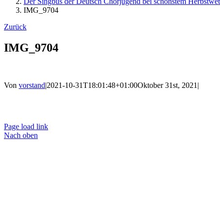
Der Singbus der Deutsch Chorjugend bei schönstem Herbstwett
IMG_9704
Zurück
IMG_9704
Von
vorstand
|
2021-10-31T18:01:48+01:00
Oktober 31st, 2021
|
Ko
Page load link
Nach oben