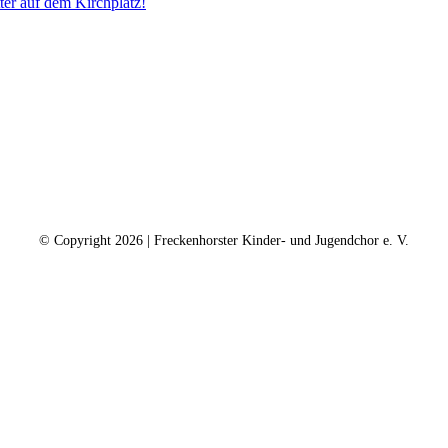
er auf dem Kirchplatz!
ntakt
Kalender
Datenschutz
Impressum
Spe
© Copyright
2026 | Freckenhorster Kinder- und Jugendchor e. V.