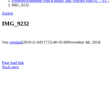
Probenwochenende vom Konzert- und Vorchor vom 01. – 03. 
IMG_9232
Zurück
IMG_9232
Von
vorstand
|
2019-11-04T17:52:46+01:00
November 4th, 2019
|
Ko
Page load link
Nach oben