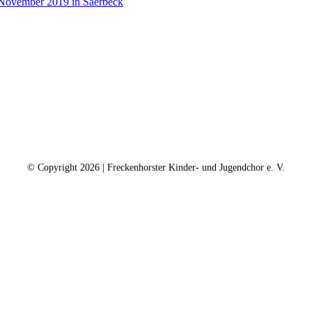
November 2019 in Saerbeck
ntakt
Kalender
Datenschutz
Impressum
Spe
© Copyright
2026 | Freckenhorster Kinder- und Jugendchor e. V.