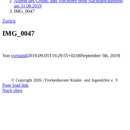
Auftritt des Grund- und Vorchores beim Nachbarschaftsfest
am 31.08.2019
IMG_0047
Zurück
IMG_0047
Von
vorstand
|
2019-09-05T16:29:55+02:00
September 5th, 2019
|
Kontakt
Kalender
Datenschutz
Impressum
Spendenkonto
© Copyright
2026 | Freckenhorster Kinder- und Jugendchor e. V.
Page load link
Nach oben