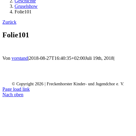
Geschichte
Gruselshow
Folie101
Zurück
Folie101
Von
vorstand
|
2018-08-27T16:40:35+02:00
Juli 19th, 2018
|
Kontakt
Kalender
Datenschutz
Impressum
Spendenkonto
© Copyright
2026 | Freckenhorster Kinder- und Jugendchor e. V.
Page load link
Nach oben